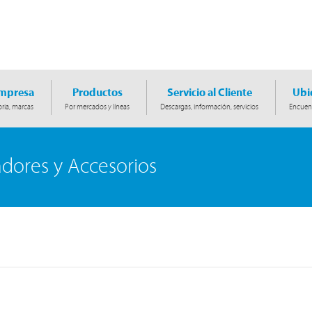
Empresa
Productos
Servicio al Cliente
Ubi
ria, marcas
Por mercados y líneas
Descargas, información, servicios
Encuent
adores y Accesorios