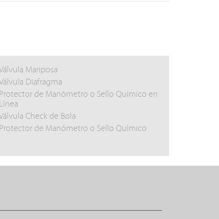
Válvula Mariposa
Válvula Diafragma
Protector de Manómetro o Sello Químico en
Línea
Válvula Check de Bola
Protector de Manómetro o Sello Químico