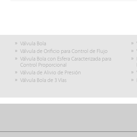
Válvula Bola
Válvula de Orificio para Control de Flujo
Válvula Bola con Esfera Caracterizada para
Control Proporcional
Válvula de Alivio de Presión
Válvula Bola de 3 Vías