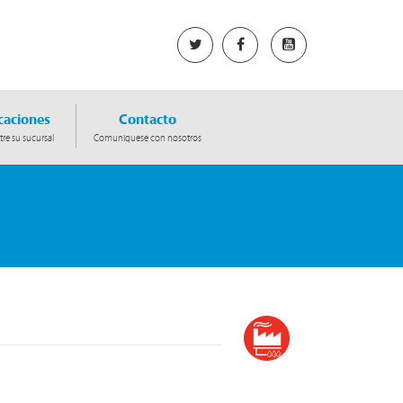
caciones
Contacto
re su sucursal
Comuniquese con nosotros