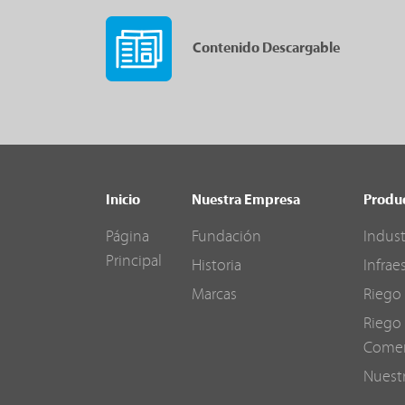
Contenido Descargable
Inicio
Nuestra Empresa
Produ
Página
Fundación
Indust
Principal
Historia
Infrae
Marcas
Riego 
Riego 
Comer
Nuest