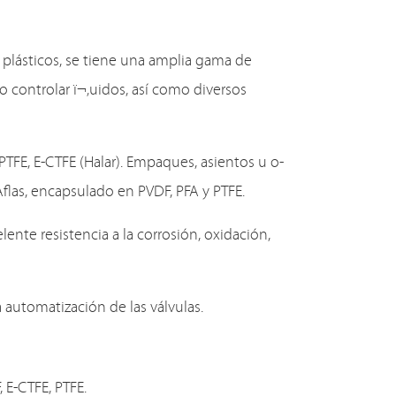
plásticos, se tiene una amplia gama de
 o controlar ï¬‚uidos, así como diversos
 PTFE, E-CTFE (Halar). Empaques, asientos u o-
Aflas, encapsulado en PVDF, PFA y PTFE.
ente resistencia a la corrosión, oxidación,
 automatización de las válvulas.
, E-CTFE, PTFE.