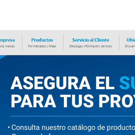
Empresa
Productos
Servicio al Cliente
Ubi
ria, marcas
Por mercados y líneas
Descargas, información, servicios
Encuent