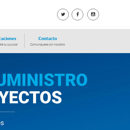
caciones
Contacto
re su sucursal
Comuniquese con nosotros