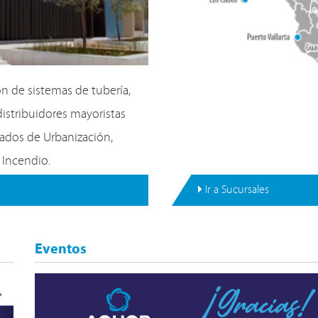
ón de sistemas de tubería,
stribuidores mayoristas
cados de Urbanización,
a Incendio.
Ir a Sucursales
Eventos