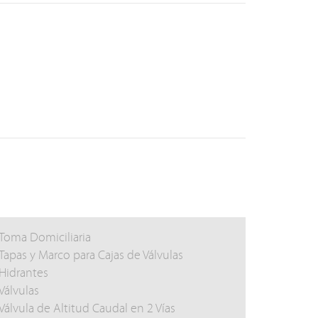
Toma Domiciliaria
Tapas y Marco para Cajas de Válvulas
Hidrantes
Válvulas
Válvula de Altitud Caudal en 2 Vías