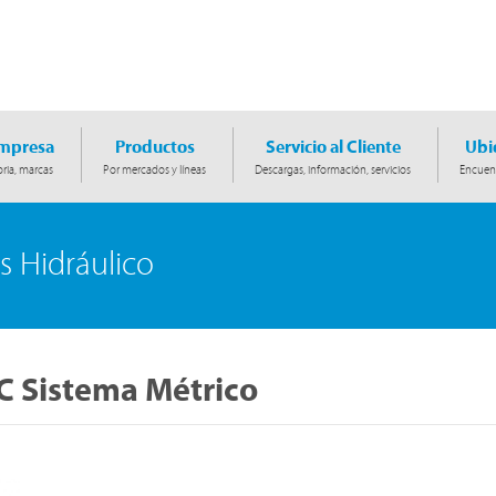
Empresa
Productos
Servicio al Cliente
Ubi
ria, marcas
Por mercados y líneas
Descargas, información, servicios
Encuent
s Hidráulico
C Sistema Métrico