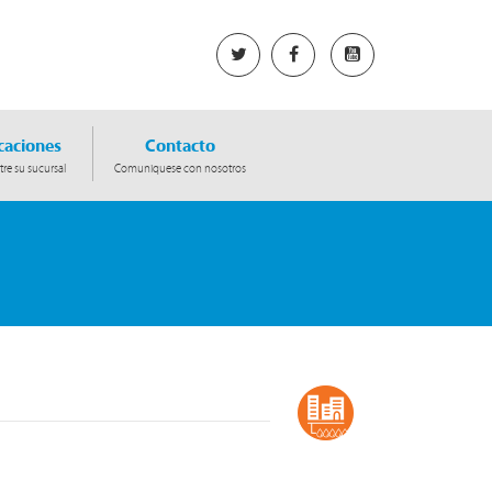
caciones
Contacto
re su sucursal
Comuniquese con nosotros