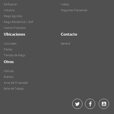
Edificación
Videos
Industria
Preguntas Frecuentes
Riego Agricola
Riego Residencial y Golf
Nuevos Productos
Ubicaciones
Contacto
Sucursales
General
Plantas
Tiendas de Riego
Otros
Noticias
Eventos
Aviso de Privacidad
Bolsa de Trabajo