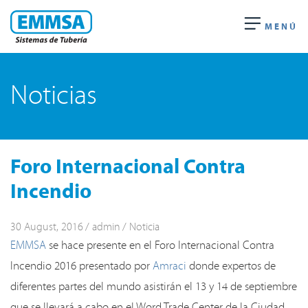
MENÚ
Noticias
Foro Internacional Contra
Incendio
30 August, 2016
admin
Noticia
EMMSA
se hace presente en el Foro Internacional Contra
Incendio 2016 presentado por
Amraci
donde expertos de
diferentes partes del mundo asistirán el 13 y 14 de septiembre
que se llevará a cabo en el Word Trade Center de la Ciudad