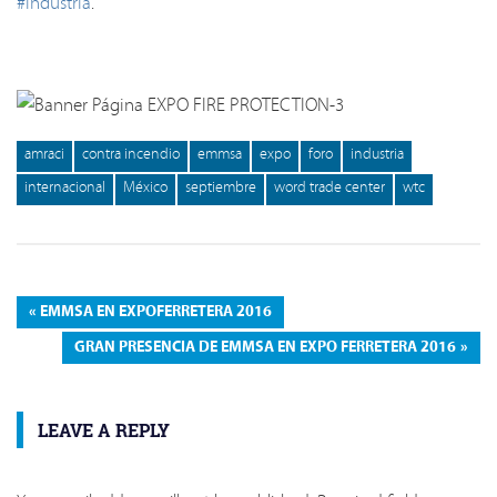
#Industria
.
amraci
contra incendio
emmsa
expo
foro
industria
internacional
México
septiembre
word trade center
wtc
Post
PREVIOUS
EMMSA EN EXPOFERRETERA 2016
navigation
POST:
NEXT
GRAN PRESENCIA DE EMMSA EN EXPO FERRETERA 2016
POST:
LEAVE A REPLY