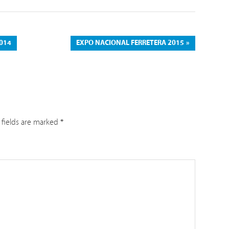
014
NEXT
EXPO NACIONAL FERRETERA 2015
POST:
fields are marked
*