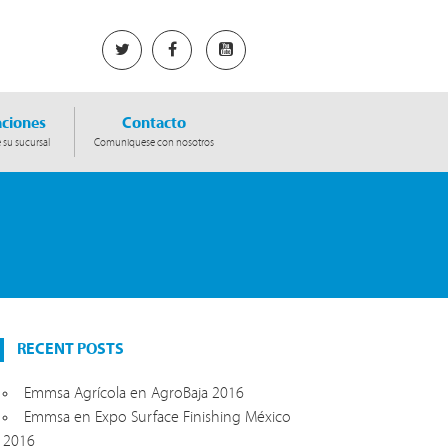
ciones
Contacto
 su sucursal
Comuniquese con nosotros
RECENT POSTS
Emmsa Agrícola en AgroBaja 2016
Emmsa en Expo Surface Finishing México
2016