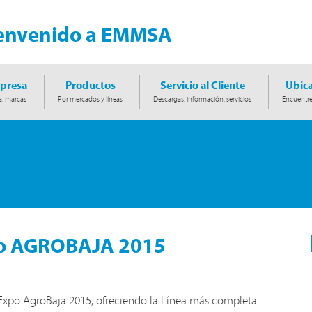
envenido a EMMSA
presa
Productos
Servicio al Cliente
Ubica
a, marcas
Por mercados y líneas
Descargas, información, servicios
Encuentre
po AGROBAJA 2015
xpo AgroBaja 2015, ofreciendo la Línea más completa