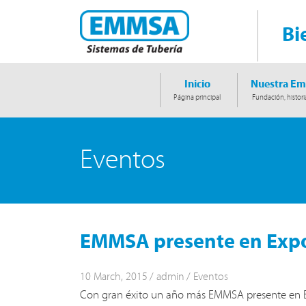
Bi
Inicio
Nuestra Em
Página principal
Fundación, histori
Eventos
EMMSA presente en Ex
10 March, 2015
admin
Eventos
Con gran éxito un año más EMMSA presente en E