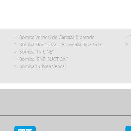
Bomba Vertical de Carcaza Bipartida
Bomba Horizontal de Carcaza Bipartida
Bomba "IN-LINE"
Bomba "END SUCTION"
Bomba Turbina Verical