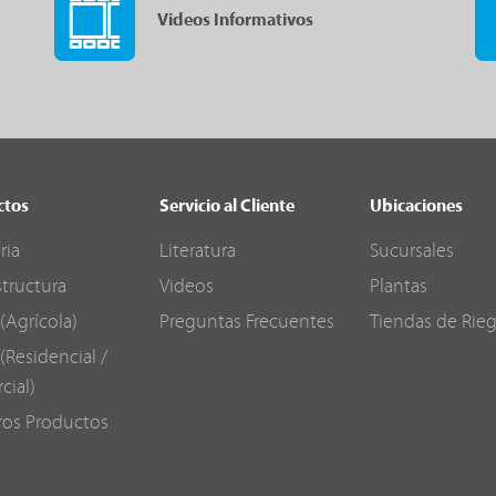
Videos Informativos
ctos
Servicio al Cliente
Ubicaciones
ria
Literatura
Sucursales
structura
Videos
Plantas
(Agrícola)
Preguntas Frecuentes
Tiendas de Rie
(Residencial /
cial)
ros Productos