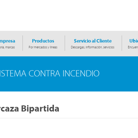
Empresa
Productos
Servicio al Cliente
Ubi
ria, marcas
Por mercados y líneas
Descargas, información, servicios
Encuent
ISTEMA CONTRA INCENDIO
caza Bipartida