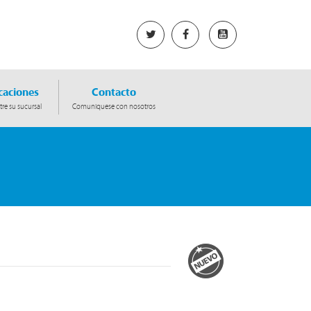
caciones
Contacto
re su sucursal
Comuniquese con nosotros