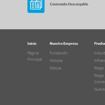
Contenido Descargable
Inicio
Nuestra Empresa
Produ
Página
Fundación
Indust
Principal
Historia
Infrae
Marcas
Riego 
Riego 
Comer
Nuest