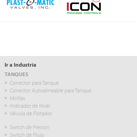
Ir a Industria
TANQUES
Conector para Tanque
Conector Autoalineable para Tanque
Mirillas
Indicador de Nivel
Válvula de Flotador
Switch de Presión
Switch de Flujo