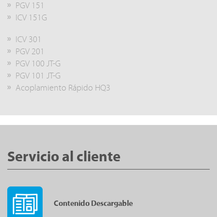
PGV 151
ICV 151G
ICV 301
PGV 201
PGV 100 JT-G
PGV 101 JT-G
Acoplamiento Rápido HQ3
Servicio al cliente
Contenido Descargable