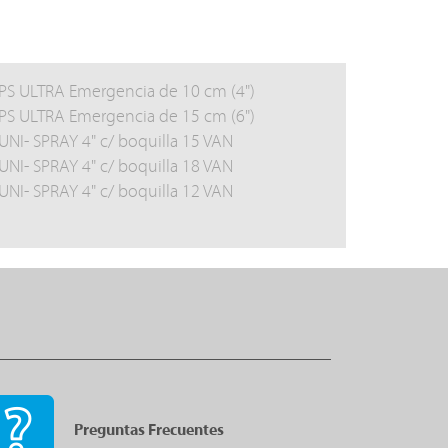
PS ULTRA Emergencia de 10 cm (4")
PS ULTRA Emergencia de 15 cm (6")
UNI- SPRAY 4" c/ boquilla 15 VAN
UNI- SPRAY 4" c/ boquilla 18 VAN
UNI- SPRAY 4" c/ boquilla 12 VAN
Preguntas Frecuentes