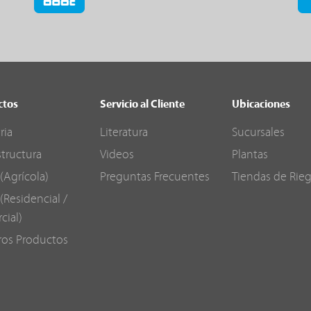
ctos
Servicio al Cliente
Ubicaciones
ria
Literatura
Sucursales
structura
Videos
Plantas
(Agrícola)
Preguntas Frecuentes
Tiendas de Rie
(Residencial /
cial)
ros Productos