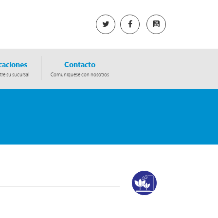
caciones
Contacto
re su sucursal
Comuniquese con nosotros