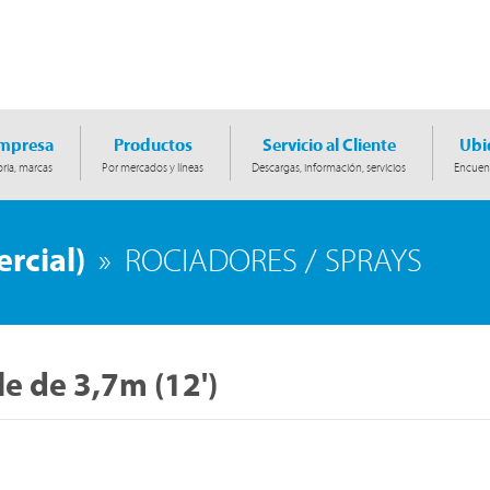
Empresa
Productos
Servicio al Cliente
Ubi
ria, marcas
Por mercados y líneas
Descargas, información, servicios
Encuent
rcial)
»
ROCIADORES / SPRAYS
e de 3,7m (12')