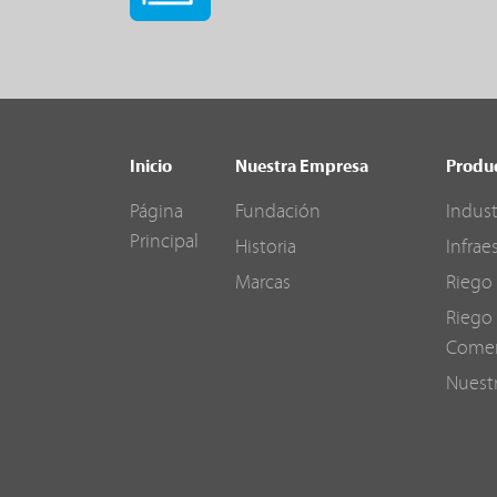
Inicio
Nuestra Empresa
Produ
Página
Fundación
Indust
Principal
Historia
Infrae
Marcas
Riego 
Riego 
Comer
Nuest