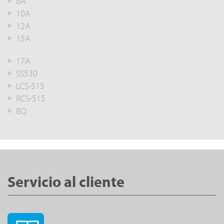
8A
10A
12A
15A
17A
SS530
LCS-515
RCS-515
8Q
Servicio al cliente