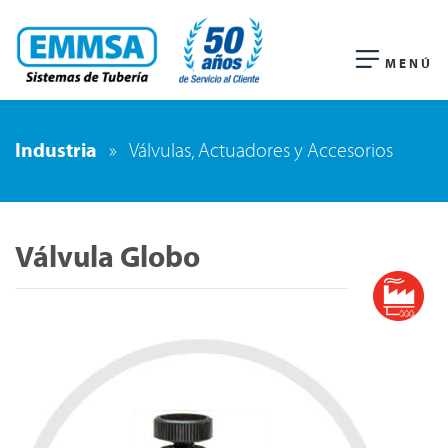
MENÚ
Industria
»
Válvulas, Actuadores y Accesorios
Válvula Globo